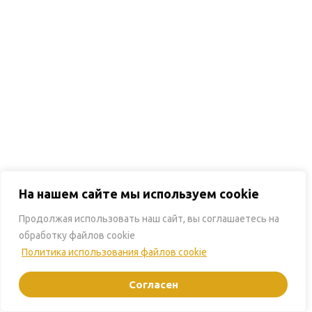
На нашем сайте мы используем cookie
Продолжая использовать наш сайт, вы соглашаетесь на
обработку файлов cookie
Политика использования файлов cookie
Согласен