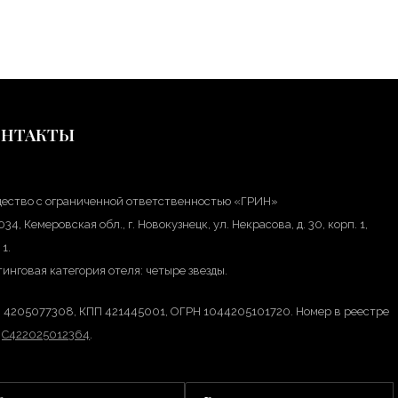
ОНТАКТЫ
ество с ограниченной ответственностью «ГРИН»
34, Кемеровская обл., г. Новокузнецк, ул. Некрасова, д. 30, корп. 1,
 1.
инговая категория отеля: четыре звезды.
 4205077308, КПП 421445001, ОГРН 1044205101720. Номер в реестре
А
С422025012364
.