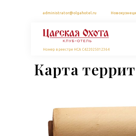
administrator@olgahotel.ru
Новокузнецки
Номер в реестре НСА С422025012364
Карта терри