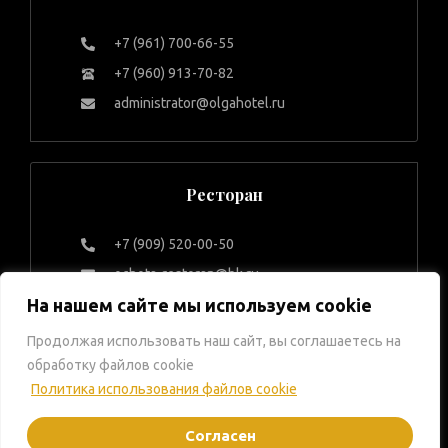
+7 (961) 700-66-55
+7 (960) 913-70-82
administrator@olgahotel.ru
Ресторан
+7 (909) 520-00-50
ochota-restoran@bk.ru
На нашем сайте мы используем cookie
Продолжая использовать наш сайт, вы соглашаетесь на
© 2026 Царская Охота. Все
Согласие на обработку
обработку файлов cookie
права защищены.
персональных данных
Политика использования файлов cookie
Политика
Правила проживания в
Согласен