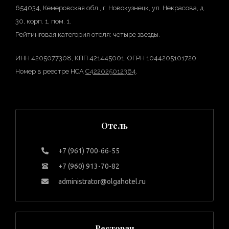
654034, Кемеровская обл., г. Новокузнецк, ул. Некрасова, д.
30, корп. 1, пом. 1.
Рейтинговая категория отеля: четыре звезды.
ИНН 4205077308, КПП 421445001, ОГРН 1044205101720.
Номер в реестре НСА
С422025012364
.
Отель
+7 (961) 700-66-55
+7 (960) 913-70-82
administrator@olgahotel.ru
Ресторан