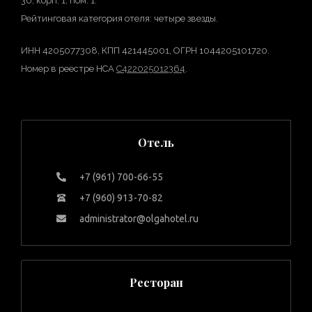
30, корп. 1, пом. 1.
Рейтинговая категория отеля: четыре звезды.
ИНН 4205077308, КПП 421445001, ОГРН 1044205101720.
Номер в реестре НСА
С422025012364
.
Отель
+7 (961) 700-66-55
+7 (960) 913-70-82
administrator@olgahotel.ru
Ресторан