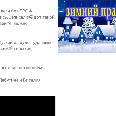
оллеги без ПРОФ
ись. Записали🎧 вот такой
евайте, можно
Пускай он будет удачным
ркие🌈 события,
вогодние песни поём
Лабутина и Виталия