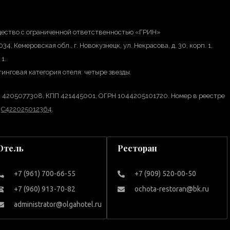
ество с ограниченной ответственностью «ГРИН»
34, Кемеровская обл., г. Новокузнецк, ул. Некрасова, д. 30, корп. 1,
 1.
инговая категория отеля: четыре звезды.
 4205077308, КПП 421445001, ОГРН 1044205101720. Номер в реестре
А
С422025012364
.
Отель
Ресторан
+7 (961) 700-66-55
+7 (909) 520-00-50
+7 (960) 913-70-82
ochota-restoran@bk.ru
administrator@olgahotel.ru