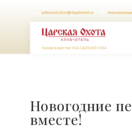
administrator@olgahotel.ru
Новокузнецки
Номер в реестре НСА С422025012364
Новогодние п
вместе!