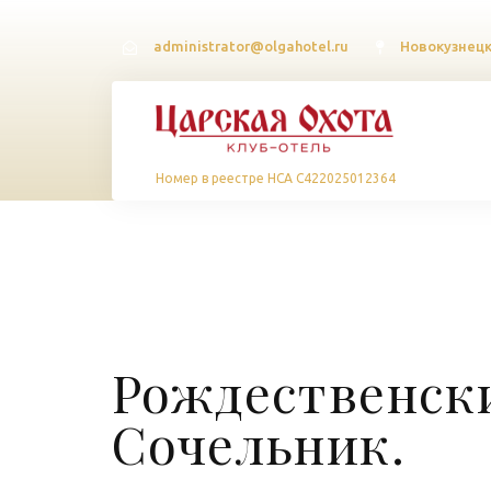
administrator@olgahotel.ru
Новокузнецки
Номер в реестре НСА С422025012364
Рождественск
Сочельник.