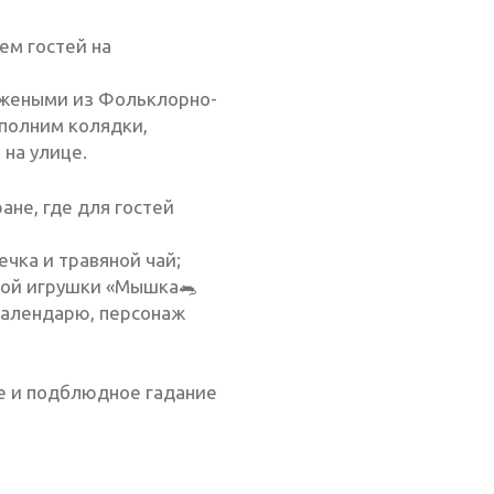
ем гостей на
яжеными из Фольклорно-
полним колядки,
на улице.
ане, где для гостей
чка и травяной чай;
ной игрушки «Мышка🐀
календарю, персонаж
ле и подблюдное гадание