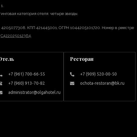
 1.
инговая категория отеля: четыре звезды.
 4205077308, КПП 421445001, ОГРН 1044205101720. Номер в реестре
А
С422025012364
.
Отель
Ресторан
+7 (961) 700-66-55
+7 (909) 520-00-50
+7 (960) 913-70-82
ochota-restoran@bk.ru
administrator@olgahotel.ru